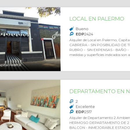
LOCAL EN PALERMO
Bueno
EDP
2424
Alquiler de Local en Palermo, Capi
CABRERA - SIN POSIBILIDAD DE 
RUBRO - SIN EXPENSAS - BAÑO -
medidas y superficies indicados son 
pital Federal
DEPARTAMENTO EN 
2
Excelente
EDP
2517
Alquiler de Departamento 2 Ambient
HERMOSO DEPARTAMENTO DE 2 
BALCON - INMEJORABLE ESTADO 