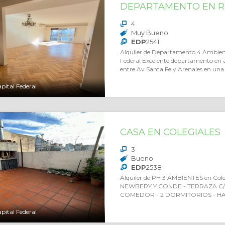
DEPARTAMENTO EN R
4
Muy Bueno
EDP
2541
Alquiler de Departamento 4 Ambient
Federal Excelente departamento en a
entre Av Santa Fe y Arenales en una
pital Federal
CASA EN COLEGIALES
3
Bueno
EDP
2538
Alquiler de PH 3 AMBIENTES en Cole
NEWBERY Y CONDE - TERRAZA C/P
COMEDOR - 2 DORMITORIOS - HA
pital Federal