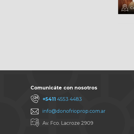
Ca
Comunicáte con nosotros
+5411
4553 4483
info@donofrioprop.com.ar
Av. Fco. Lacroze 2909