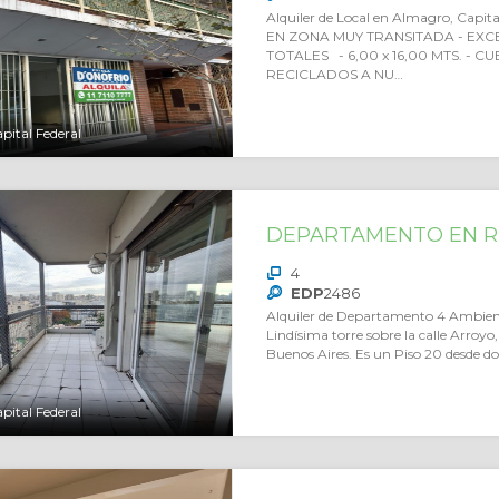
Alquiler de Local en Almagro, Cap
EN ZONA MUY TRANSITADA - EXC
TOTALES - 6,00 x 16,00 MTS. - 
RECICLADOS A NU…
pital Federal
DEPARTAMENTO EN R
4
EDP
2486
Alquiler de Departamento 4 Ambiente
Lindísima torre sobre la calle Arroyo
Buenos Aires. Es un Piso 20 desde do
pital Federal