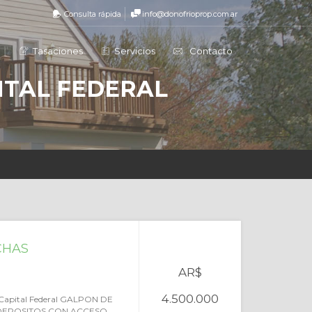
Consulta rápida
info@donofrioprop.com.ar
a
Tasaciones
Servicios
Contacto
ITAL FEDERAL
CHAS
AR$
4.500.000
, Capital Federal GALPON DE
DEPOSITOS CON ACCESO