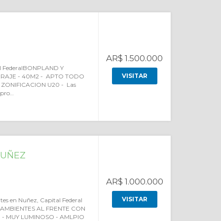
AR$ 1.500.000
tal FederalBONPLAND Y
VISITAR
TIRAJE - 40M2 - APTO TODO
 ZONIFICACION U20 - Las
apro…
NUÑEZ
AR$ 1.000.000
VISITAR
es en Nuñez, Capital Federal
AMBIENTES AL FRENTE CON
- MUY LUMINOSO - AMLPIO