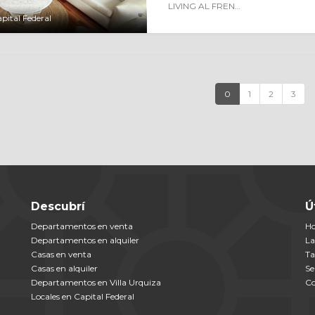
LIVING AL FREN…
pital Federal
0
1
2
3
Descubrí
Ú
Departamentos en venta
H
Departamentos en alquiler
La
Casas en venta
Ta
Casas en alquiler
Se
Departamentos en Villa Urquiza
Co
Locales en Capital Federal