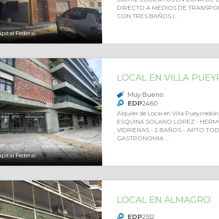
DIRECTO A MEDIOS DE TRANSPORT
CON TRES BAÑOS (…
pital Federal
LOCAL EN VILLA PUE
Muy Bueno
EDP
2460
Alquiler de Local en Villa Pueyrredó
ESQUINA SOLANO LOPEZ - HERM
VIDRIERAS - 2 BAÑOS - APTO TOD
GASTRONOMIA …
pital Federal
LOCAL EN ALMAGRO
EDP
2512