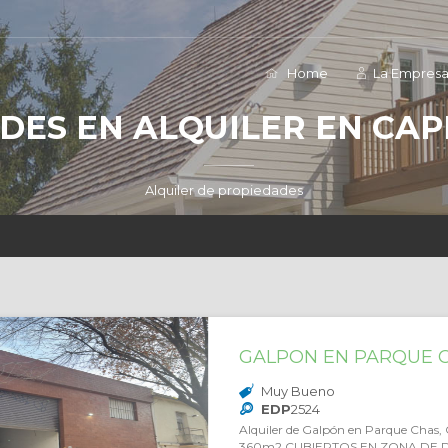
Home
La Empres
DES EN ALQUILER EN CAP
Alquiler de propiedades
GALPON EN PARQUE 
Muy Bueno
EDP
2524
Alquiler de Galpón en Parque Chas
360m2 CUBIERTOS EN ZONA DE 