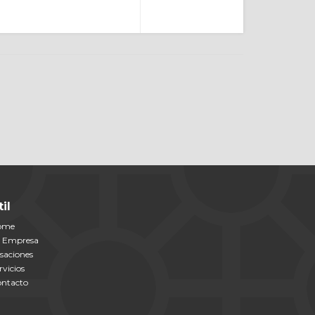
til
ome
 Empresa
saciones
rvicios
ntacto