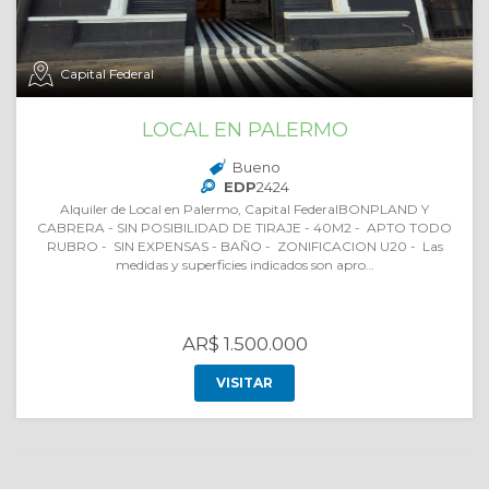
Capital Federal
LOCAL EN PALERMO
Bueno
EDP
2424
Alquiler de Local en Palermo, Capital FederalBONPLAND Y
CABRERA - SIN POSIBILIDAD DE TIRAJE - 40M2 - APTO TODO
RUBRO - SIN EXPENSAS - BAÑO - ZONIFICACION U20 - Las
medidas y superficies indicados son apro…
AR$ 1.500.000
VISITAR