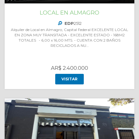
LOCAL EN ALMAGRO
EDP
2512
Alquiler de Local en Almagro, Capital Federal EXCELENTE LOCAL
EN ZONA MUY TRANSITADA - EXCELENTE ESTADO - 168M2
TOTALES - 6,00 x 16,00 MTS. - CUENTA CON 2 BAÑOS
RECICLADOS A NU…
AR$ 2.400.000
VISITAR