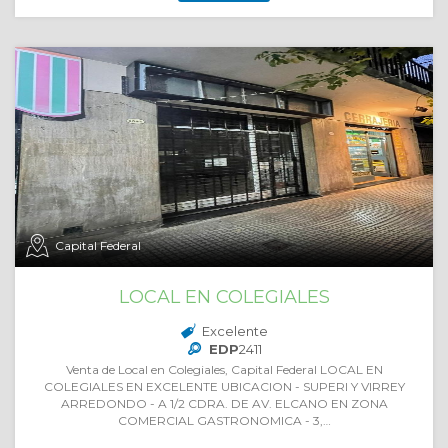
Capital Federal
LOCAL EN COLEGIALES
Excelente
EDP
2411
Venta de Local en Colegiales, Capital Federal LOCAL EN
COLEGIALES EN EXCELENTE UBICACION - SUPERI Y VIRREY
ARREDONDO - A 1/2 CDRA. DE AV. ELCANO EN ZONA
COMERCIAL GASTRONOMICA - 3,…