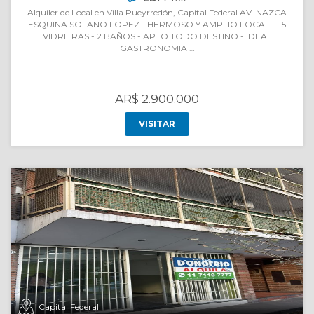
Alquiler de Local en Villa Pueyrredón, Capital Federal AV. NAZCA
ESQUINA SOLANO LOPEZ - HERMOSO Y AMPLIO LOCAL - 5
VIDRIERAS - 2 BAÑOS - APTO TODO DESTINO - IDEAL
GASTRONOMIA …
AR$ 2.900.000
VISITAR
Capital Federal